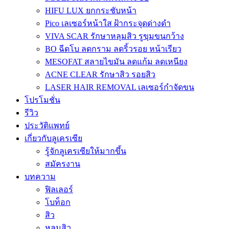
HIFU LUX ยกกระชับหน้า
Pico เลเซอร์หน้าใส ฝ้ากระจุดด่างดำ
VIVA SCAR รักษาหลุมสิว รูขุมขนกว้าง
BO ฉีดโบ ลดกราม ลดริ้วรอย หน้าเรียว
MESOFAT สลายไขมัน ลดแก้ม ลดเหนียง
ACNE CLEAR รักษาสิว รอยสิว
LASER HAIR REMOVAL เลเซอร์กำจัดขน
โปรโมชั่น
รีวิว
ประวัติแพทย์
เกี่ยวกับลูเครเซีย
รู้จักลูเครเซียให้มากขึ้น
สมัครงาน
บทความ
ฟิลเลอร์
โบท็อก
สิว
หลุมสิว