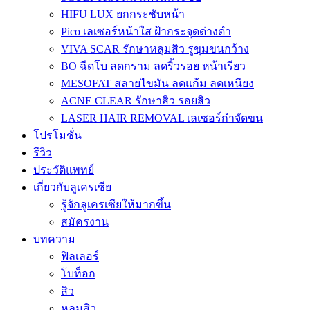
HIFU LUX ยกกระชับหน้า
Pico เลเซอร์หน้าใส ฝ้ากระจุดด่างดำ
VIVA SCAR รักษาหลุมสิว รูขุมขนกว้าง
BO ฉีดโบ ลดกราม ลดริ้วรอย หน้าเรียว
MESOFAT สลายไขมัน ลดแก้ม ลดเหนียง
ACNE CLEAR รักษาสิว รอยสิว
LASER HAIR REMOVAL เลเซอร์กำจัดขน
โปรโมชั่น
รีวิว
ประวัติแพทย์
เกี่ยวกับลูเครเซีย
รู้จักลูเครเซียให้มากขึ้น
สมัครงาน
บทความ
ฟิลเลอร์
โบท็อก
สิว
หลุมสิว