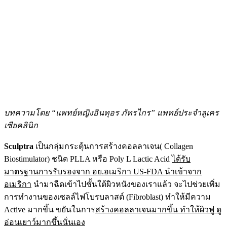
บทความโดย
“แพทย์หญิงอินทุอร ภัทรไกร”
แพทย์ประจำลูเคร
เซียคลินิก
Sculptra
เป็นกลุ่มกระตุ้นการสร้างคอลลาเจน( Collagen
Biostimulator) ชนิด PLLA หรือ Poly L Lactic Acid
ได้รับ
มาตรฐานการรับรองจาก อย.อเมริกา US-FDA นำเข้าจาก
อเมริกา
นำมาฉีดเข้าไปชั้นใต้ผิวหนังของเราแล้ว จะไปช่วยเพิ่ม
การทำงานของเซลล์ไฟโบรบลาสต์ (Fibroblast) ทำให้มีความ
Active มากขึ้น ขยันในการ
สร้างคอลลาเจนมากขึ้น ทำให้ผิวฟู ดู
อ่อนเยาว์มากขึ้นนั่นเอง