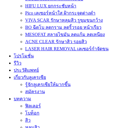
HIFU LUX ยกกระชับหน้า
Pico เลเซอร์หน้าใส ฝ้ากระจุดด่างดำ
VIVA SCAR รักษาหลุมสิว รูขุมขนกว้าง
BO ฉีดโบ ลดกราม ลดริ้วรอย หน้าเรียว
MESOFAT สลายไขมัน ลดแก้ม ลดเหนียง
ACNE CLEAR รักษาสิว รอยสิว
LASER HAIR REMOVAL เลเซอร์กำจัดขน
โปรโมชั่น
รีวิว
ประวัติแพทย์
เกี่ยวกับลูเครเซีย
รู้จักลูเครเซียให้มากขึ้น
สมัครงาน
บทความ
ฟิลเลอร์
โบท็อก
สิว
หลุมสิว