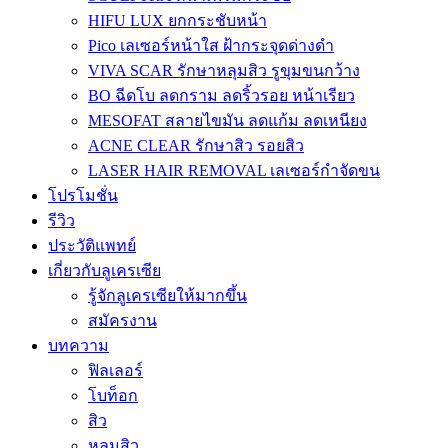
HIFU LUX ยกกระชับหน้า
Pico เลเซอร์หน้าใส ฝ้ากระจุดด่างดำ
VIVA SCAR รักษาหลุมสิว รูขุมขนกว้าง
BO ฉีดโบ ลดกราม ลดริ้วรอย หน้าเรียว
MESOFAT สลายไขมัน ลดแก้ม ลดเหนียง
ACNE CLEAR รักษาสิว รอยสิว
LASER HAIR REMOVAL เลเซอร์กำจัดขน
โปรโมชั่น
รีวิว
ประวัติแพทย์
เกี่ยวกับลูเครเซีย
รู้จักลูเครเซียให้มากขึ้น
สมัครงาน
บทความ
ฟิลเลอร์
โบท็อก
สิว
หลุมสิว